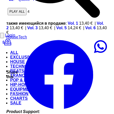
4
PLAY ALL
также имеющийся в продаже
:
Vol. 1
13,40 €
|
Vol.
2
13,40 €
|
Vol. 3
13,40 €
|
Vol. 5
14,24 €
|
Vol. 6
13,40
€
Login
House
Tech
0
ALL
EXCLUSIVE
HOUSE
TECHNO
BEATS
Share
TRANCE
this
POP & ROCK
HIP-HOP
EQUIPMENT
FASHION
CHARTS
SALE
Product Support: