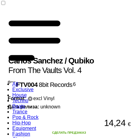
Carlos Sanchez
/
Qubiko
From The Vaults Vol. 4
FTV004
8bit Records
All
6
Exclusive
House
Format:
excl Vinyl
Techno
Beats
Дата релиза:
unknown
Trance
Pop & Rock
14,24
Hip-Hop
€
Equipment
СДЕЛАТЬ ПРЕДЗАКАЗ
Fashion