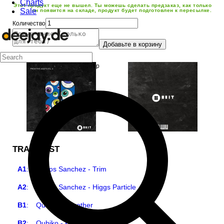
Charts
Этот продукт еще не вышел. Ты можешь сделать предзаказ, как только
Sale
он появится на складе, продукт будет подготовлен к пересылке.
Количество
Добавьте в корзину
TRACKLIST
A1
:
Carlos Sanchez - Trim
A2
:
Carlos Sanchez - Higgs Particle
B1
:
Qubiko - Together
B2
:
Qubiko - Portofino