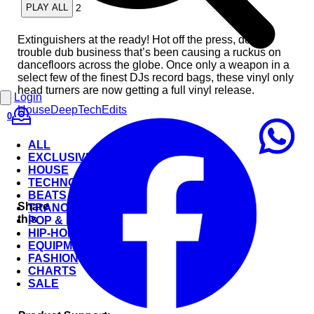
2
PLAY ALL
Extinguishers at the ready! Hot off the press, double
trouble dub business that’s been causing a ruckus on
dancefloors across the globe. Once only a weapon in a
select few of the finest DJs record bags, these vinyl only
head turners are now getting a full vinyl release.
Login
House
Deep
Tech
Edits
0
ALL
EXCLUSIVE
HOUSE
TECHNO
BEATS
Share
TRANCE
this
POP & ROCK
HIP-HOP
EQUIPMENT
FASHION
CHARTS
SALE