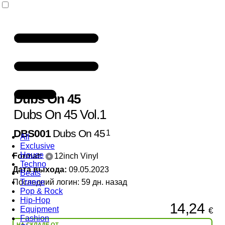
Dubs On 45
Dubs On 45 Vol.1
DBS001
Dubs On 45
1
All
Exclusive
House
Format:
12inch Vinyl
Techno
Дата выхода:
09.05.2023
Beats
Последний логин: 59 дн. назад
Trance
Pop & Rock
Hip-Hop
14,24
Equipment
€
Fashion
НА СКЛАДЕ ОТ