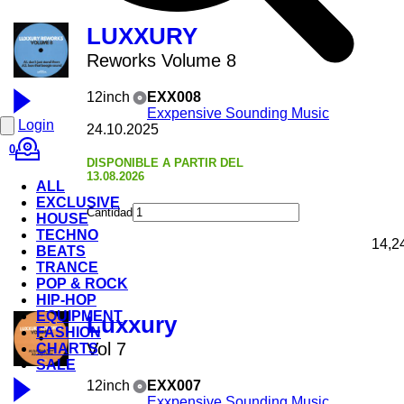
LUXXURY
Reworks Volume 8
12inch
EXX008
Exxpensive Sounding Music
Login
24.10.2025
0
DISPONIBLE A PARTIR DEL
13.08.2026
ALL
EXCLUSIVE
Cantidad
HOUSE
TECHNO
14,2
BEATS
TRANCE
POP & ROCK
HIP-HOP
EQUIPMENT
Luxxury
FASHION
Vol 7
CHARTS
SALE
12inch
EXX007
Exxpensive Sounding Music