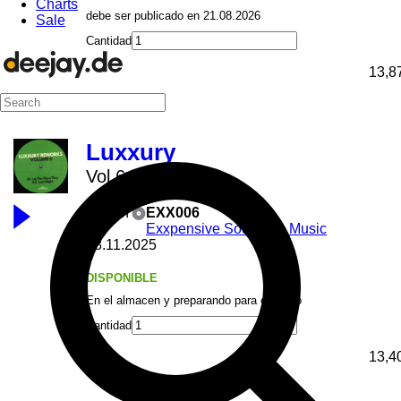
Charts
debe ser publicado en 21.08.2026
Sale
Cantidad
13,8
Luxxury
Vol 6
12inch
EXX006
Exxpensive Sounding Music
28.11.2025
DISPONIBLE
En el almacen y preparando para el envío
Cantidad
13,4