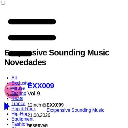
Exxpensive Sounding Music
Novedades
All
Exclusive
EXX009
House
Vol 9
Techno
Beats
Trance
12inch
EXX009
Pop & Rock
Exxpensive Sounding Music
Hip-Hop
21.08.2026
Equipment
Fashion
RESERVAR