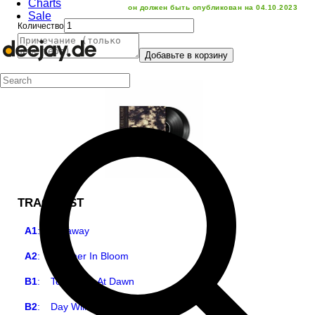
Charts
он должен быть опубликован на 04.10.2023
Sale
Количество
Добавьте в корзину
TRACKLIST
A1
:
Faraway
A2
:
Heather In Bloom
B1
:
Tomorrow At Dawn
B2
:
Day Will Be As The Night