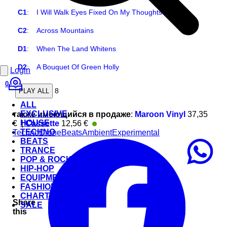
C1
:
I Will Walk Eyes Fixed On My Thoughts
C2
:
Across Mountains
D1
:
When The Land Whitens
D2
:
A Bouquet Of Green Holly
Login
0
8
PLAY ALL
ALL
EXCLUSIVE
также имеющийся в продаже
:
Maroon Vinyl
37,35
HOUSE
€
|
Cassette
12,56 €
В наличии на складе
TECHNO
Techno
Drone
Beats
Ambient
Experimental
BEATS
TRANCE
POP & ROCK
HIP-HOP
EQUIPMENT
FASHION
CHARTS
Share
SALE
this