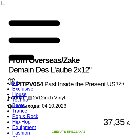
From Overseas
/
Zake
Demain Des L'aube 2x12"
PITPV054
Past Inside the Present US
All
126
Exclusive
House
Format:
2x12inch Vinyl
Techno
Beats
Дата выхода:
04.10.2023
Trance
Pop & Rock
37,35
Hip-Hop
€
Equipment
СДЕЛАТЬ ПРЕДЗАКАЗ
Fashion