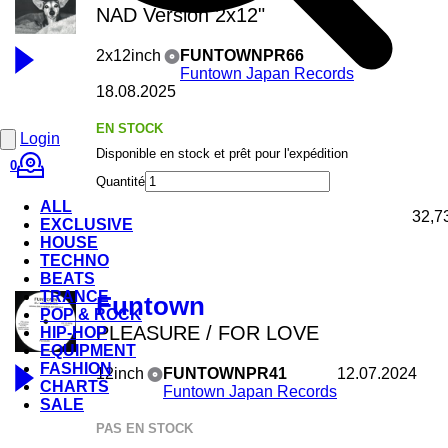
NAD Version 2x12"
2x12inch
FUNTOWNPR66
Funtown Japan Records
18.08.2025
EN STOCK
Login
Disponible en stock et prêt pour l'expédition
0
Quantité
ALL
32,7
EXCLUSIVE
HOUSE
TECHNO
BEATS
TRANCE
Funtown
POP & ROCK
PLEASURE / FOR LOVE
HIP-HOP
EQUIPMENT
FASHION
12inch
FUNTOWNPR41
12.07.2024
CHARTS
Funtown Japan Records
SALE
PAS EN STOCK