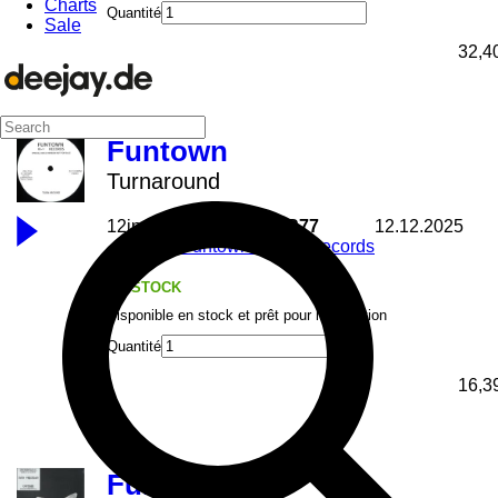
Charts
Quantité
Sale
32,4
Funtown
Turnaround
12inch
FUNTOWNPR77
12.12.2025
Funtown Japan Records
EN STOCK
Disponible en stock et prêt pour l'expédition
Quantité
16,3
Funtown