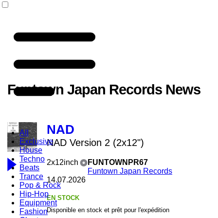
Funtown Japan Records News
NAD
All
Exclusive
NAD Version 2 (2x12")
House
Techno
2x12inch
FUNTOWNPR67
Beats
Funtown Japan Records
Trance
14.07.2026
Pop & Rock
Hip-Hop
EN STOCK
Equipment
Disponible en stock et prêt pour l'expédition
Fashion