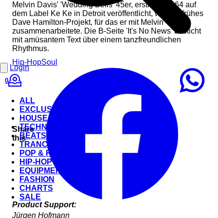
Melvin Davis' 'Wedding Bells' 45er, erstmals 1964 auf
dem Label Ke Ke in Detroit veröffentlicht, war ein frühes
Dave Hamilton-Projekt, für das er mit Melvin
zusammenarbeitete. Die B-Seite 'It's No News' besticht
mit amüsantem Text über einem tanzfreundlichen
Rhythmus.
Hip-Hop
Soul
Login
0
ALL
EXCLUSIVE
HOUSE
TECHNO
Share
BEATS
this
TRANCE
POP & ROCK
HIP-HOP
EQUIPMENT
FASHION
CHARTS
SALE
Product Support:
Jürgen Hofmann