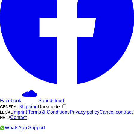
Facebook
Soundcloud
Shipping
Darkmode
GENERAL
Imprint
Terms & Conditions
Privacy policy
Cancel contract
LEGAL
Contact
HELP
WhatsApp Support