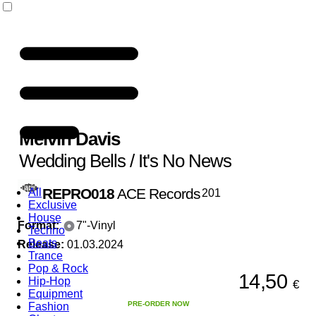
Melvin Davis
Wedding Bells / It's No News
REPRO018
ACE Records
All
201
Exclusive
House
Format:
7"-Vinyl
Techno
Beats
Release:
01.03.2024
Trance
Pop & Rock
14,50
Hip-Hop
€
Equipment
PRE-ORDER NOW
Fashion