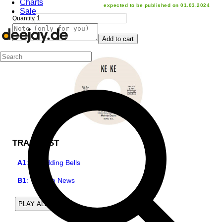
Charts
expected to be published on 01.03.2024
Sale
Quantity
Add to cart
TRACKLIST
A1
:
Wedding Bells
B1
:
It's No News
2
PLAY ALL