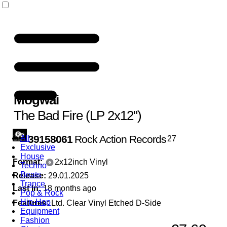
Mogwai
The Bad Fire (LP 2x12")
39158061
Rock Action Records
All
27
Exclusive
House
Format:
2x12inch Vinyl
Techno
Beats
Release:
29.01.2025
Trance
Last In:
18 months ago
Pop & Rock
Hip-Hop
Features:
Ltd. Clear Vinyl Etched D-Side
Equipment
Fashion