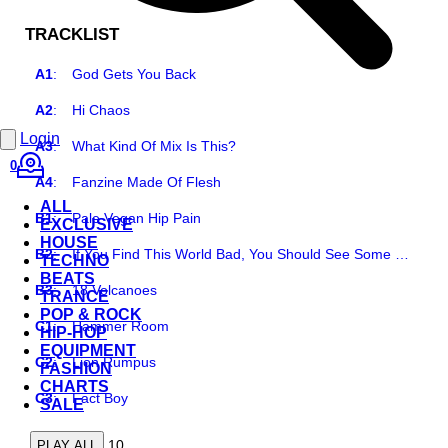
TRACKLIST
A1
:
God Gets You Back
A2
:
Hi Chaos
Login
A3
:
What Kind Of Mix Is This?
0
A4
:
Fanzine Made Of Flesh
ALL
B1
:
Pale Vegan Hip Pain
EXCLUSIVE
HOUSE
B2
:
If You Find This World Bad, You Should See Some Of The Others
TECHNO
BEATS
B3
:
18 Volcanoes
TRANCE
POP & ROCK
C1
:
Hammer Room
HIP-HOP
EQUIPMENT
C2
:
Lion Rumpus
FASHION
CHARTS
C3
:
Fact Boy
SALE
10
PLAY ALL