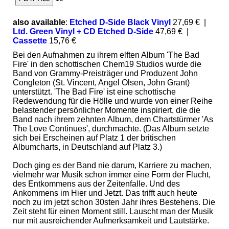
also available
:
Etched D-Side Black Vinyl
27,69 €
|
Ltd. Green Vinyl + CD Etched D-Side
47,69 €
|
Cassette
15,76 €
Bei den Aufnahmen zu ihrem elften Album 'The Bad
Fire' in den schottischen Chem19 Studios wurde die
Band von Grammy-Preisträger und Produzent John
Congleton (St. Vincent, Angel Olsen, John Grant)
unterstützt. 'The Bad Fire' ist eine schottische
Redewendung für die Hölle und wurde von einer Reihe
belastender persönlicher Momente inspiriert, die die
Band nach ihrem zehnten Album, dem Chartstürmer 'As
The Love Continues', durchmachte. (Das Album setzte
sich bei Erscheinen auf Platz 1 der britischen
Albumcharts, in Deutschland auf Platz 3.)
Doch ging es der Band nie darum, Karriere zu machen,
vielmehr war Musik schon immer eine Form der Flucht,
des Entkommens aus der Zeitenfalle. Und des
Ankommens im Hier und Jetzt. Das trifft auch heute
noch zu im jetzt schon 30sten Jahr ihres Bestehens. Die
Zeit steht für einen Moment still. Lauscht man der Musik
nur mit ausreichender Aufmerksamkeit und Lautstärke.