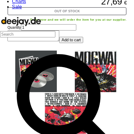
27,69
Charts
€
Sale
OUT OF STOCK
Order now and we will order the item for you at our supplier.
Quantity
Add to cart