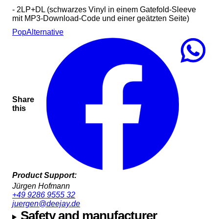
- 2LP+DL (schwarzes Vinyl in einem Gatefold-Sleeve
mit MP3-Download-Code und einer geätzten Seite)
Pop
Alternative
Share
this
Product Support:
Jürgen Hofmann
+49 9286 9555 32
juergen@deejay.de
Safety and manufacturer