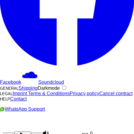
Facebook
Soundcloud
Shipping
Darkmode
GENERAL
Imprint
Terms & Conditions
Privacy policy
Cancel contract
LEGAL
Contact
HELP
WhatsApp Support
0