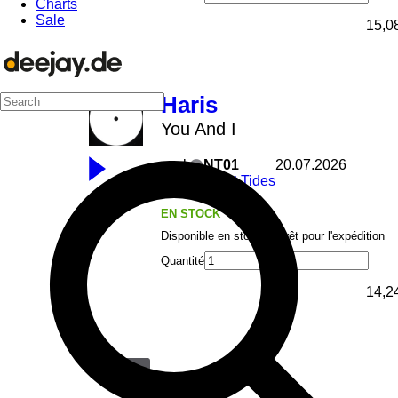
Charts
Sale
15,0
Haris
You And I
excl
NT01
20.07.2026
Night Tides
EN STOCK
Disponible en stock et prêt pour l'expédition
Quantité
14,2
1