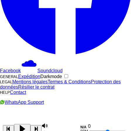
Facebook
Soundcloud
Expédition
Darkmode
GENERAL
Mentions légales
Termes & Conditions
Protection des
LEGAL
données
Résilier le contrat
Contact
HELP
WhatsApp Support
0
N/A