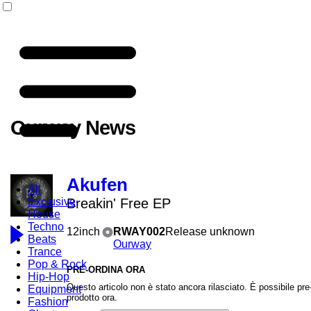
Ourway News
Akufen
All
Exclusive
Breakin' Free EP
House
Techno
12inch
RWAY002
Release unknown
Beats
Ourway
Trance
Pop & Rock
PRE-ORDINA ORA
Hip-Hop
Questo articolo non è stato ancora rilasciato. È possibile pre-
Equipment
prodotto ora.
Fashion