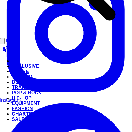
Login
0
ALL
EXCLUSIVE
HOUSE
TECHNO
BEATS
TRANCE
POP & ROCK
HIP-HOP
Instagram
EQUIPMENT
FASHION
CHARTS
SALE