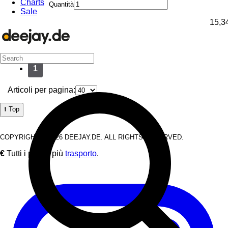
Charts
Quantità
Sale
15,3
1
Articoli per pagina:
⭡ Top
COPYRIGHT © 2026 DEEJAY.DE. ALL RIGHTS RESERVED.
€
Tutti i prezzi più
trasporto
.