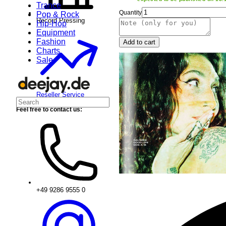
Trance
Quantity
Pop & Rock
Record Pressing
Hip-Hop
Equipment
Fashion
Add to cart
Charts
Sale
Reseller Service
Feel free to contact us:
+49 9286 9555 0