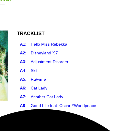
TRACKLIST
A1
:
Hello Miss Rebekka
A2
:
Disneyland '97
A3
:
Adjustment Disorder
A4
:
Skit
A5
:
Ru/wme
A6
:
Cat Lady
A7
:
Another Cat Lady
A8
:
Good Life feat. Oscar #Worldpeace
A9
:
Sunset
A10
:
Layla Tov