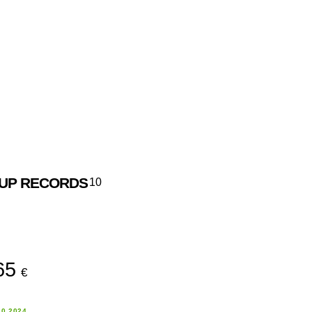
UP RECORDS
10
65
€
10.2024