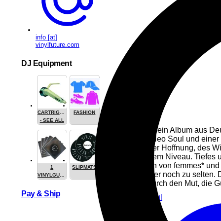
info [at]
vinylfuture.com
DJ Equipment
CARTRIGES
FASHION
- SEE ALL
Dass solch ein Album aus De
Vibes mit Neo Soul und einer 
Manifest der Hoffnung, des W
auf höchstem Niveau. Tiefes 
Zelebrieren von femmes* und 
1
SLIPMATS
Musik immer noch zu selten. 
VINYLGUARDIAN.COM
Kontrast durch den Mut, die 
STUFF
Pay & Ship
Hip-Hop
Soul