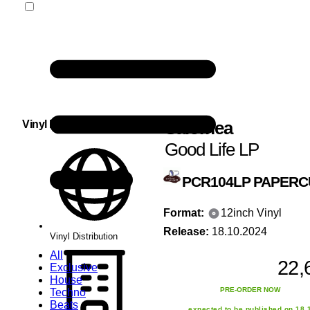
Salomea
Vinyl Distribution
Good Life LP
PCR104LP
PAPERC
Format:
12inch Vinyl
Release:
18.10.2024
Vinyl Distribution
All
22,
Exclusive
House
PRE-ORDER NOW
Techno
Beats
expected to be published on 18.