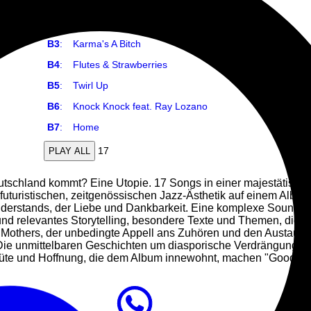
B1
:
Obsessing
B2
:
Truth Is Queen & Kindness Is King
B3
:
Karma's A Bitch
B4
:
Flutes & Strawberries
B5
:
Twirl Up
B6
:
Knock Knock feat. Ray Lozano
B7
:
Home
17
PLAY ALL
utschland kommt? Eine Utopie. 17 Songs in einer majestätisch
futuristischen, zeitgenössischen Jazz-Ästhetik auf einem Album,
iderstands, der Liebe und Dankbarkeit. Eine komplexe Soundwe
und relevantes Storytelling, besondere Texte und Themen, die 
Mothers, der unbedingte Appell ans Zuhören und den Austausch 
Die unmittelbaren Geschichten um diasporische Verdrängung un
Güte und Hoffnung, die dem Album innewohnt, machen "Good Lif