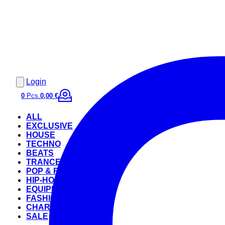
Login
0
Pcs.
0,00 €
ALL
EXCLUSIVE
HOUSE
TECHNO
BEATS
TRANCE
POP & ROCK
HIP-HOP
EQUIPMENT
FASHION
CHARTS
SALE