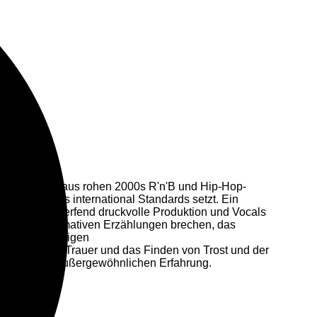
en Mischung aus rohen 2000s R'n'B und Hip-Hop-
 das mühelos international Standards setzt. Ein
lt, eine umwerfend druckvolle Produktion und Vocals
mit hetero-normativen Erzählungen brechen, das
- in der hiesigen
d Trennung, Trauer und das Finden von Trost und der
e" zu einer außergewöhnlichen Erfahrung.