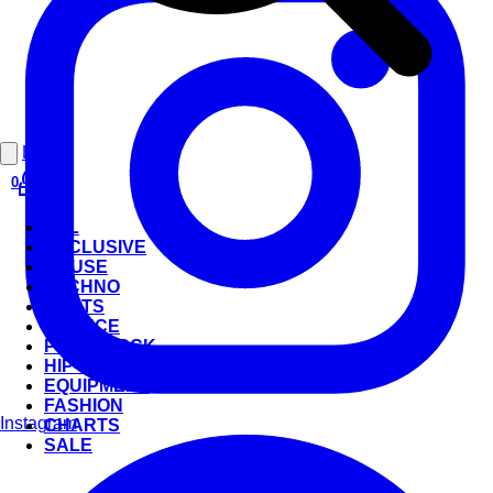
Login
0
ALL
EXCLUSIVE
HOUSE
TECHNO
BEATS
TRANCE
POP & ROCK
HIP-HOP
EQUIPMENT
FASHION
Instagram
CHARTS
SALE