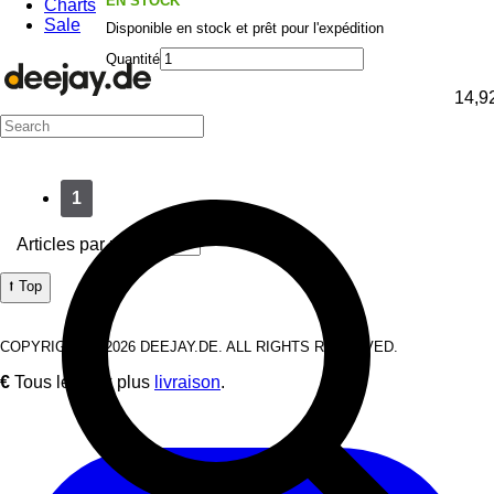
EN STOCK
Charts
Sale
Disponible en stock et prêt pour l'expédition
Quantité
14,9
1
Articles par page:
⭡ Top
COPYRIGHT © 2026 DEEJAY.DE. ALL RIGHTS RESERVED.
€
Tous les prix plus
livraison
.