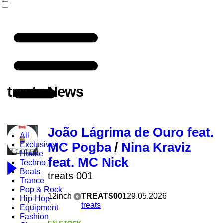
treats News
João Lágrima de Ouro feat.
All
Exclusive
MC Pogba
/
Nina Kraviz
House
feat. MC Nick
Techno
Beats
treats 001
Trance
Pop & Rock
12inch
TREATS001
29.05.2026
Hip-Hop
treats
Equipment
Fashion