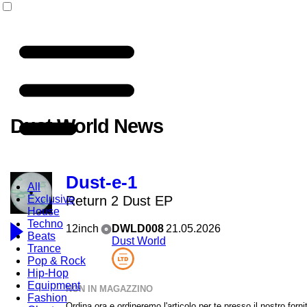
Dust World News
Dust-e-1
All
Exclusive
Return 2 Dust EP
House
Techno
12inch
DWLD008
21.05.2026
Beats
Dust World
Trance
Pop & Rock
Hip-Hop
Equipment
NON IN MAGAZZINO
Fashion
Ordina ora e ordineremo l'articolo per te presso il nostro forni