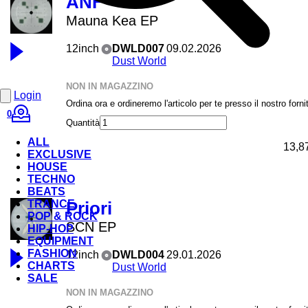
ANF
Mauna Kea EP
12inch
DWLD007
09.02.2026
Dust World
NON IN MAGAZZINO
Login
Ordina ora e ordineremo l'articolo per te presso il nostro forni
0
Quantità
ALL
13,8
EXCLUSIVE
HOUSE
TECHNO
BEATS
TRANCE
Priori
POP & ROCK
SCN EP
HIP-HOP
EQUIPMENT
FASHION
12inch
DWLD004
29.01.2026
CHARTS
Dust World
SALE
NON IN MAGAZZINO