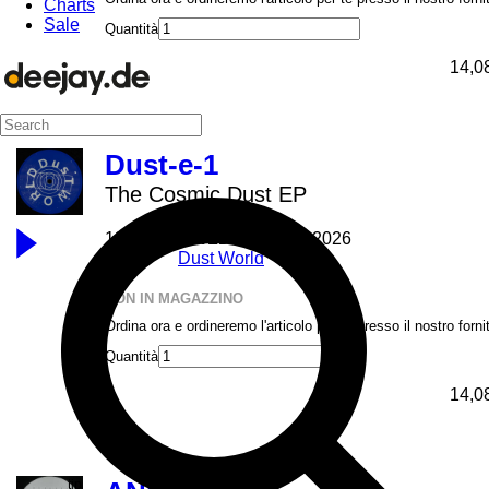
Charts
Sale
Quantità
14,0
Dust-e-1
The Cosmic Dust EP
12inch
DWLD001
26.03.2026
Dust World
NON IN MAGAZZINO
Ordina ora e ordineremo l'articolo per te presso il nostro forni
Quantità
14,0