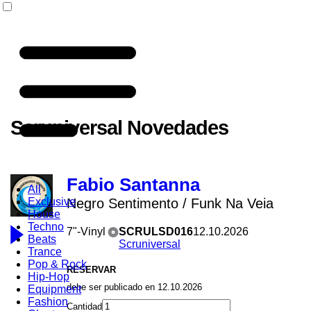
Scruniversal Novedades
Fabio Santanna
All
Exclusive
Negro Sentimento / Funk Na Veia
House
Techno
7"-Vinyl
SCRULSD016
12.10.2026
Beats
Scruniversal
Trance
Pop & Rock
RESERVAR
Hip-Hop
debe ser publicado en 12.10.2026
Equipment
Fashion
Cantidad