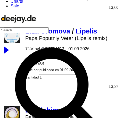
Charts
Sale
13,0
Liza Gromova
/
Lipelis
Papa Poputniy Veter (Lipelis remix)
7"-Vinyl
SCRU012
01.09.2026
Scruniversal
RESERVAR
debe ser publicado en 01.09.2026
Cantidad
13,2
DJ Elohim
Bateria Recarregada Edits