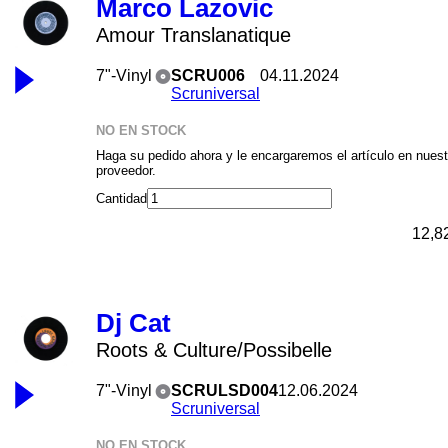
Marco Lazovic
Amour Translanatique
7"-Vinyl
SCRU006
04.11.2024
Scruniversal
NO EN STOCK
Haga su pedido ahora y le encargaremos el artículo en nuest
proveedor.
Cantidad
12,8
Dj Cat
Roots & Culture/Possibelle
7"-Vinyl
SCRULSD004
12.06.2024
Scruniversal
NO EN STOCK