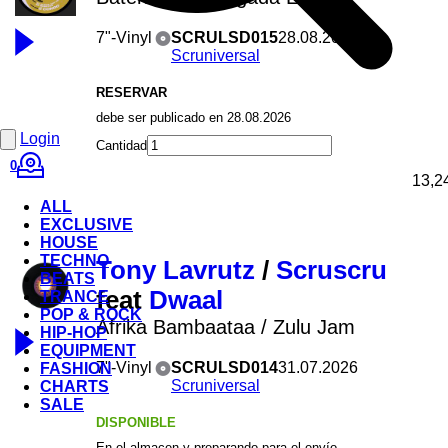
7"-Vinyl
SCRULSD015
28.08.2026
Scruniversal
RESERVAR
debe ser publicado en 28.08.2026
Login
Cantidad
0
13,2
ALL
EXCLUSIVE
HOUSE
TECHNO
Tony Lavrutz
/
Scruscru
BEATS
feat
Dwaal
TRANCE
POP & ROCK
Afrika Bambaataa / Zulu Jam
HIP-HOP
EQUIPMENT
7"-Vinyl
SCRULSD014
31.07.2026
FASHION
Scruniversal
CHARTS
SALE
DISPONIBLE
En el almacen y preparando para el envío