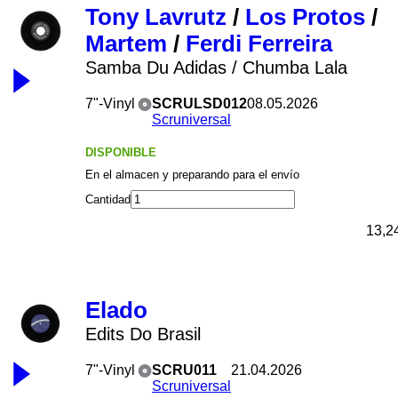
Tony Lavrutz
/
Los Protos
/
Martem
/
Ferdi Ferreira
Samba Du Adidas / Chumba Lala
7"-Vinyl
SCRULSD012
08.05.2026
Scruniversal
DISPONIBLE
En el almacen y preparando para el envío
Cantidad
13,2
Elado
Edits Do Brasil
7"-Vinyl
SCRU011
21.04.2026
Scruniversal