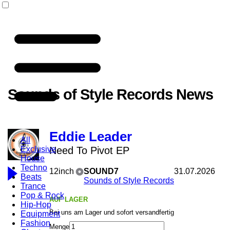
Sounds of Style Records News
Eddie Leader
All
Exclusive
Need To Pivot EP
House
Techno
12inch
SOUND7
31.07.2026
Beats
Sounds of Style Records
Trance
Pop & Rock
AUF LAGER
Hip-Hop
Bei uns am Lager und sofort versandfertig
Equipment
Fashion
Menge