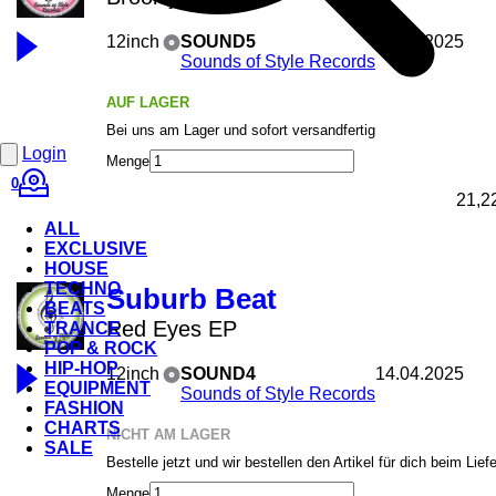
12inch
SOUND5
01.08.2025
Sounds of Style Records
AUF LAGER
Bei uns am Lager und sofort versandfertig
Login
Menge
0
21,2
ALL
EXCLUSIVE
HOUSE
TECHNO
Suburb Beat
BEATS
Red Eyes EP
TRANCE
POP & ROCK
HIP-HOP
12inch
SOUND4
14.04.2025
EQUIPMENT
Sounds of Style Records
FASHION
CHARTS
NICHT AM LAGER
SALE
Bestelle jetzt und wir bestellen den Artikel für dich beim Lief
Menge