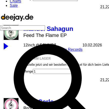
Charts
Sale
21,2
Manuel Sahagun
Feed The Flame EP
12inch
SOUND6
10.02.2026
Sounds of Style Records
NICHT AM LAGER
Bestelle jetzt und wir bestellen den Artikel für dich beim Lief
Menge
21,2
Tom Carle
Brooklyn Side EP